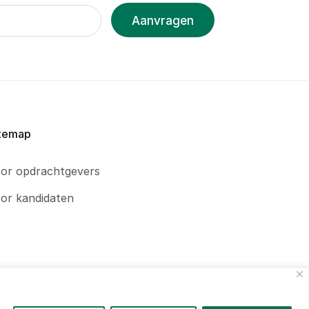
Aanvragen
temap
or opdrachtgevers
or kandidaten