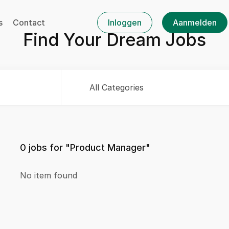
s
Contact
Inloggen
Aanmelden
Find Your Dream Jobs
All Categories
0
jobs for "Product Manager"
No item found