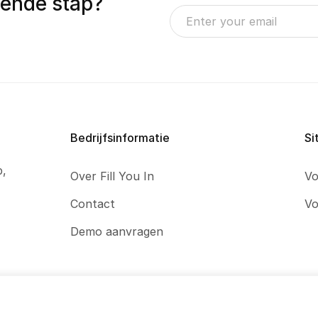
gende stap?
Bedrijfsinformatie
Si
p,
Over Fill You In
Vo
Contact
Vo
Demo aanvragen
kiebeleid
Algemene voorwaarden